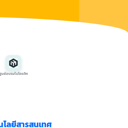
ศูนย์อบรมไมโครติก
นโลยีสารสนเทศ