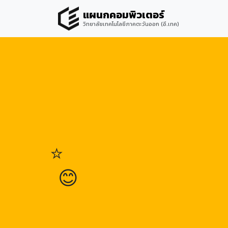
แผนกคอมพิวเตอร์
วิทยาลัยเทคโนโลยีภาคตะวันออก (อี.เทค)
⭐
😊