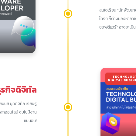
สนใจเรียน "นักพัฒนาซ
ใครๆ ก็ต่างมองหาอาชีพ
ซอฟต์แวร์" อาจจะเป็
TECHNOLOG
DIGITAL BUSIN
รกิจดิจิทัล
นส์ ยุคดิจิทัล เรียนรู้
นโลกออนไลน์ จบไปมีงาน
แน่นอน!